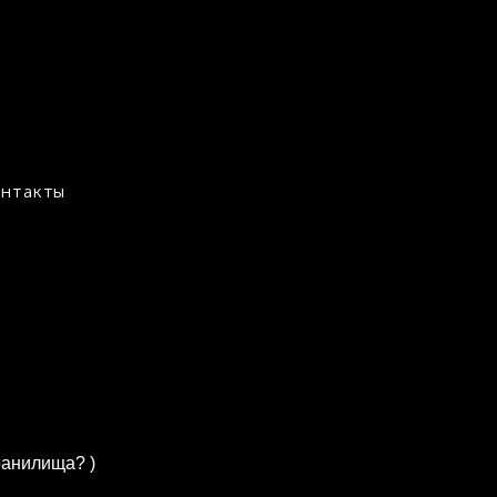
нтакты
ранилища? )