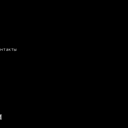
нтакты
германия
Königssee
и