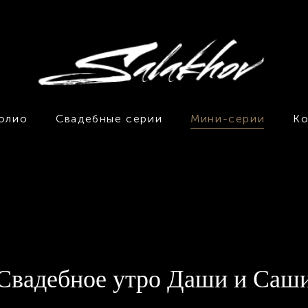
олио
Свадебные серии
Мини-серии
Ко
тро
студия
дождь
прага
персональная
lovestory
Свадебное утро Даши и Саш