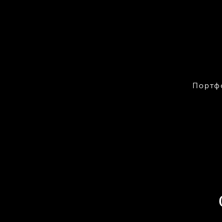
Портф
свадьба
свадебное у